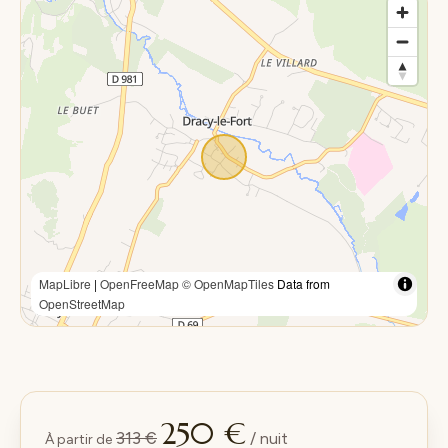
MapLibre
|
OpenFreeMap
© OpenMapTiles
Data from
OpenStreetMap
250 €
313 €
/ nuit
À partir de