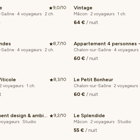
e
Vintage
9,0/10
Coup de cœur voyageurs
Saône · 4 voyageurs · 2 ch.
Mâcon · 2 voyageurs · 1 ch.
t
64 €
/ nuit
ndes
8,7/10
Saône · 4 voyageurs · 2 ch.
Chalon-sur-Saône · 4 voyageurs ·
60 €
/ nuit
iticole
Le Petit Bonheur
8,3/10
2 voyageurs · 1 ch.
Chalon-sur-Saône · 2 voyageurs · 
t
60 €
/ nuit
Appartement design & ambiance cosy
Le Splendide
9,2/10
voyageurs · Studio
Mâcon · 2 voyageurs · Studio
t
55 €
/ nuit