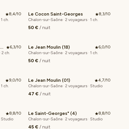
Le Cocon Saint-Georges
8,4/10
8,3/10
1 ch.
Chalon-sur-Saône · 2 voyageurs · 1 ch.
50 €
/ nuit
Appartement lumineux à 10 min à pied de la Gare
Le Jean Moulin (18)
6,3/10
6,0/10
 2 ch.
Chalon-sur-Saône · 2 voyageurs · 1 ch.
50 €
/ nuit
Le Jean Moulin (01)
9,0/10
4,7/10
1 ch.
Chalon-sur-Saône · 2 voyageurs · Studio
47 €
/ nuit
Le Saint-Georges" (4)
8,8/10
8,8/10
· Studio
Chalon-sur-Saône · 2 voyageurs · Studio
45 €
/ nuit