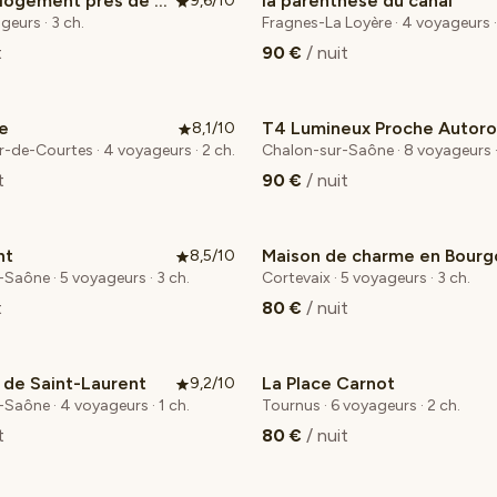
Spacieux logement près de Chalon.
la parenthèse du canal
9,6/10
 cœur voyageurs
Coup de cœur voyageurs
geurs · 3 ch.
Fragnes-La Loyère · 4 voyageurs ·
t
90 €
/ nuit
e
8,1/10
er-de-Courtes · 4 voyageurs · 2 ch.
Chalon-sur-Saône · 8 voyageurs ·
t
90 €
/ nuit
nt
8,5/10
Coup de cœur voyageurs
Saône · 5 voyageurs · 3 ch.
Cortevaix · 5 voyageurs · 3 ch.
t
80 €
/ nuit
 de Saint-Laurent
La Place Carnot
9,2/10
Saône · 4 voyageurs · 1 ch.
Tournus · 6 voyageurs · 2 ch.
t
80 €
/ nuit