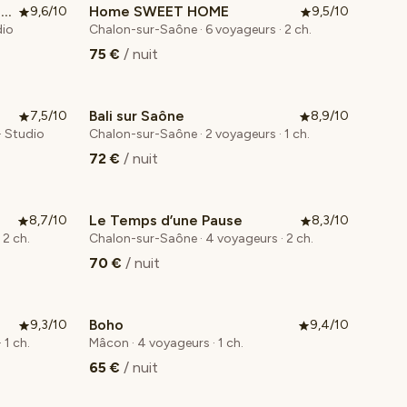
Château de Dracy - La Rêveuse
Home SWEET HOME
9,6/10
9,5/10
dio
Chalon-sur-Saône · 6 voyageurs · 2 ch.
75 €
/ nuit
Bali sur Saône
7,5/10
8,9/10
· Studio
Chalon-sur-Saône · 2 voyageurs · 1 ch.
72 €
/ nuit
Le Temps d’une Pause
8,7/10
8,3/10
 2 ch.
Chalon-sur-Saône · 4 voyageurs · 2 ch.
70 €
/ nuit
Boho
9,3/10
9,4/10
 1 ch.
Mâcon · 4 voyageurs · 1 ch.
65 €
/ nuit