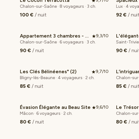
Le Cocon Terracotta
9,7/10
Coup de cœur voyageurs
Coup de
Chalon-sur-Saône · 8 voyageurs · 3 ch.
Lux · 4 voya
100 €
/ nuit
92 €
/ nui
Appartement 3 chambres - Chalon
L'élégant
9,3/10
Chalon-sur-Saône · 6 voyageurs · 3 ch.
Saint-Trivi
90 €
/ nuit
90 €
/ nui
Les Clés Bélinéenes" (2)
L’intrigua
9,7/10
Coup de cœur voyageurs
Bligny-lès-Beaune · 4 voyageurs · 2 ch.
Chalon-sur-
85 €
/ nuit
85 €
/ nui
Évasion Élégante au Beau Site
Le Trésor
9,6/10
Coup de cœur voyageurs
Mâcon · 6 voyageurs · 2 ch.
Chalon-sur-
80 €
/ nuit
80 €
/ nui