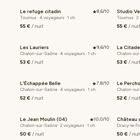
Le refuge citadin
Studio Ve
8,6/10
Tournus · 4 voyageurs · 1 ch.
Tournus · 2
55 €
/ nuit
55 €
/ nui
Les Lauriers
La Citadel
9,6/10
Coup de cœur voyageurs
Chalon-sur-Saône · 4 voyageurs · 1 ch.
Chalon-sur-
53 €
/ nuit
53 €
/ nui
L'Échappée Belle
Le Percho
7,8/10
Chalon-sur-Saône · 4 voyageurs · 1 ch.
Chalon-sur-
52 €
/ nuit
52 €
/ nui
Le Jean Moulin (04)
10,0/10
Coup de cœur voyageurs
Coup de
Chalon-sur-Saône · 2 voyageurs · 1 ch.
Dracy-le-Fo
50 €
/ nuit
50 €
/ nui