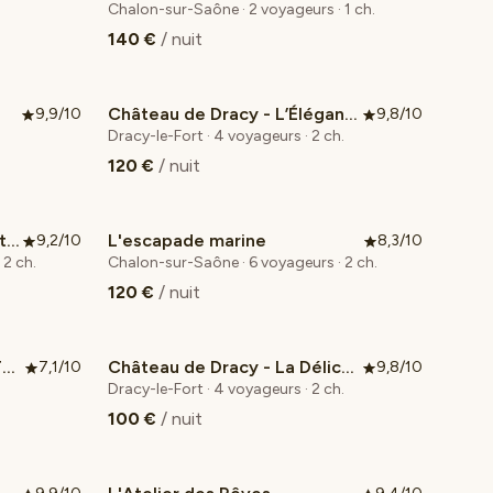
Chalon-sur-Saône · 2 voyageurs · 1 ch.
140 €
/ nuit
Château de Dracy - L’Élégante
9,9/10
9,8/10
Coup de cœur voyageurs
Dracy-le-Fort · 4 voyageurs · 2 ch.
120 €
/ nuit
Par Dessus les Toits de Saint-Laurent
L'escapade marine
9,2/10
8,3/10
 2 ch.
Chalon-sur-Saône · 6 voyageurs · 2 ch.
120 €
/ nuit
L’Écrin de Chagny – Grand T5 Lumineux
Château de Dracy - La Délicate
7,1/10
9,8/10
Coup de cœur voyageurs
Dracy-le-Fort · 4 voyageurs · 2 ch.
100 €
/ nuit