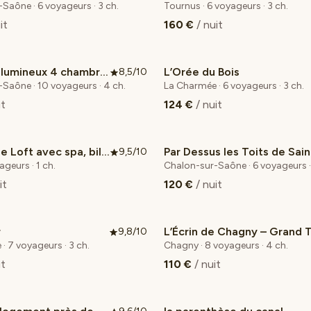
Saône · 6 voyageurs · 3 ch.
Tournus · 6 voyageurs · 3 ch.
it
160 €
/ nuit
Grand T5 lumineux 4 chambres Idéal familles & pros
L’Orée du Bois
8,5/10
Coup de cœur voyageurs
Saône · 10 voyageurs · 4 ch.
La Charmée · 6 voyageurs · 3 ch.
it
124 €
/ nuit
Magnifique Loft avec spa, billard & filet suspendu
9,5/10
ageurs · 1 ch.
Chalon-sur-Saône · 6 voyageurs ·
it
120 €
/ nuit
r
9,8/10
 cœur voyageurs
· 7 voyageurs · 3 ch.
Chagny · 8 voyageurs · 4 ch.
it
110 €
/ nuit