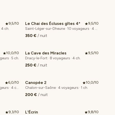
Le Chai des Écluses gîtes 4*
9,5/10
9,5/10
 4 ch.
Saint-Léger-sur-Dheune · 10 voyageurs · 4 ch.
350 €
/ nuit
La Cave des Miracles
10,0/10
9,5/10
eurs · 5 ch.
Dracy-le-Fort · 8 voyageurs · 4 ch.
250 €
/ nuit
Canopée 2
6,0/10
10,0/10
Coup de cœur voyageurs
Saint-Trivier-de-Courtes · 8 voyageurs · 4 ch.
Chalon-sur-Saône · 4 voyageurs · 1 ch.
200 €
/ nuit
L'Écrin
9,3/10
9,8/10
Coup de cœur voyageurs