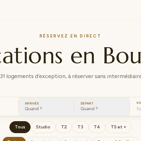
RÉSERVEZ EN DIRECT
cations en Bo
131
logements d'exception, à réserver sans intermédiaire
VO
ARRIVÉE
DÉPART
Quand ?
Quand ?
Tous
Studio
T2
T3
T4
T5 et +