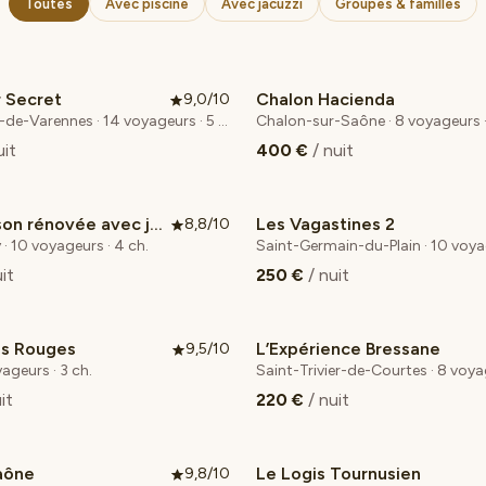
Toutes
Avec piscine
Avec jacuzzi
Groupes & familles
 Secret
Chalon Hacienda
9,0/10
Saint-Loup-de-Varennes · 14 voyageurs · 5 ch.
Chalon-sur-Saône · 8 voyageurs ·
uit
400 €
/ nuit
Belle maison rénovée avec jacuzzi
Les Vagastines 2
8,8/10
Coup de cœur voyageurs
· 10 voyageurs · 4 ch.
Saint-Germain-du-Plain · 10 voyag
uit
250 €
/ nuit
es Rouges
L’Expérience Bressane
9,5/10
yageurs · 3 ch.
it
220 €
/ nuit
aône
Le Logis Tournusien
9,8/10
 cœur voyageurs