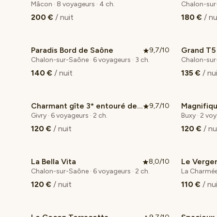
Mâcon · 8 voyageurs · 4 ch.
Chalon-sur-
200 €
/ nuit
180 €
/ nu
Paradis Bord de Saône
9,7/10
Coup de cœur voyageurs
Chalon-sur-Saône · 6 voyageurs · 3 ch.
Chalon-sur-
140 €
/ nuit
135 €
/ nu
Charmant gîte 3* entouré de vignes à Givry
9,7/10
Coup de cœur voyageurs
Givry · 6 voyageurs · 2 ch.
Buxy · 2 voy
120 €
/ nuit
120 €
/ nu
La Bella Vita
Le Verge
8,0/10
Coup de
Chalon-sur-Saône · 6 voyageurs · 2 ch.
La Charmée 
120 €
/ nuit
110 €
/ nu