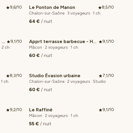
Le Ponton de Manon
9,6/10
8,5/10
Chalon-sur-Saône · 3 voyageurs · 1 ch.
64 €
/ nuit
Appartement 4 personnes - Chalon
Apprt terrasse barbecue - Hyper centre
9,1/10
9,1/10
 2 ch.
Mâcon · 2 voyageurs · 1 ch.
60 €
/ nuit
Studio Évasion urbaine
8,3/10
7,1/10
1 ch.
Chalon-sur-Saône · 2 voyageurs · Studio
60 €
/ nuit
Le Raffiné
9,2/10
9,1/10
Mâcon · 2 voyageurs · 1 ch.
55 €
/ nuit