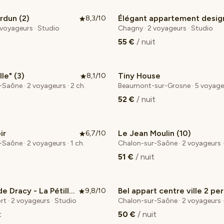
rdun (2)
Élégant appartement desig
8,3/10
 voyageurs · Studio
Chagny · 2 voyageurs · Studio
t
55 €
/ nuit
le" (3)
Tiny House
8,1/10
Saône · 2 voyageurs · 2 ch.
Beaumont-sur-Grosne · 5 voyageur
t
52 €
/ nuit
ir
Le Jean Moulin (10)
6,7/10
Coup de cœur voyageurs
Saône · 2 voyageurs · 1 ch.
Chalon-sur-Saône · 2 voyageurs · 
t
51 €
/ nuit
Château de Dracy - La Pétillante
Bel appart centre ville 2 per
9,8/10
 cœur voyageurs
rt · 2 voyageurs · Studio
Chalon-sur-Saône · 2 voyageurs · 
t
50 €
/ nuit