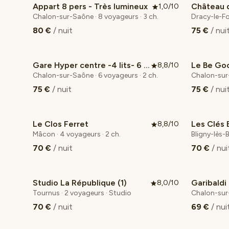
Appart 8 pers - Très lumineux
1,0/10
Coup de
Chalon-sur-Saône · 8 voyageurs · 3 ch.
Dracy-le-Fo
80 €
/ nuit
75 €
/ nui
Gare Hyper centre -4 lits- 6 couchages
Le Be Go
8,8/10
Chalon-sur-Saône · 6 voyageurs · 2 ch.
Chalon-sur-
75 €
/ nuit
75 €
/ nui
Le Clos Ferret
Les Clés 
8,8/10
Mâcon · 4 voyageurs · 2 ch.
Bligny-lès-
70 €
/ nuit
70 €
/ nui
Studio La République (1)
Garibaldi
8,0/10
Tournus · 2 voyageurs · Studio
Chalon-sur-
70 €
/ nuit
69 €
/ nui