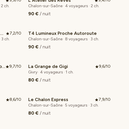
L'Atelier des Rêves
9,9/10
9,4/10
 2 ch.
Chalon-sur-Saône · 4 voyageurs · 2 ch.
90 €
/ nuit
T4 Lumineux Proche Autoroute
T4 Lumineux Proche Autoroute
7,2/10
 3 ch.
Chalon-sur-Saône · 8 voyageurs · 3 ch.
90 €
/ nuit
Maison de charme en Bourgogne du Sud.
La Grange de Gigi
9,7/10
9,6/10
Coup de cœur voyageurs
Givry · 4 voyageurs · 1 ch.
80 €
/ nuit
Le Chalon Express
8,6/10
7,9/10
Chalon-sur-Saône · 5 voyageurs · 3 ch.
80 €
/ nuit