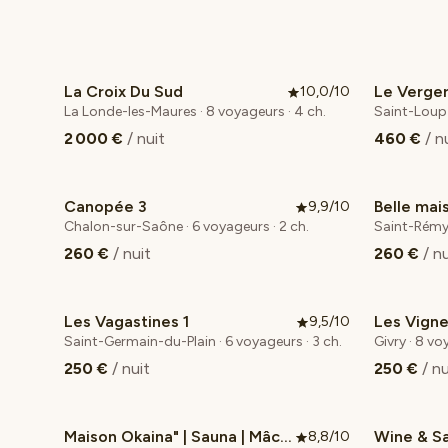
La Croix Du Sud
Le Verger
10,0/10
Coup de cœur voyageurs
La Londe-les-Maures · 8 voyageurs · 4 ch.
2 000 €
/ nuit
460 €
/ n
Canopée 3
9,9/10
Coup de cœur voyageurs
Chalon-sur-Saône · 6 voyageurs · 2 ch.
Saint-Rémy 
260 €
/ nuit
260 €
/ n
Les Vagastines 1
Les Vign
9,5/10
Saint-Germain-du-Plain · 6 voyageurs · 3 ch.
Givry · 8 vo
250 €
/ nuit
250 €
/ nu
Maison Okaina" | Sauna | Mâcon |
Wine & S
8,8/10
Coup de