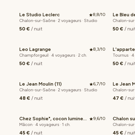
Le Studio Leclerc
Le Bleu 
8,8/10
Chalon-sur-Saône · 2 voyageurs · Studio
Chalon-sur-
50 €
/ nuit
50 €
/ nui
Leo Lagrange
L'appart
8,3/10
Champforgeuil · 4 voyageurs · 2 ch.
Tournus · 4
50 €
/ nuit
50 €
/ nui
Le Jean Moulin (11)
Le Jean M
6,7/10
Chalon-sur-Saône · 2 voyageurs · Studio
Chalon-sur-
48 €
/ nuit
47 €
/ nui
Chez Sophie", cocon lumineux au cœur de Mâcon
9,6/10
Coup de cœur voyageurs
Mâcon · 4 voyageurs · 1 ch.
Chalon-sur-
45 €
/ nuit
45 €
/ nui