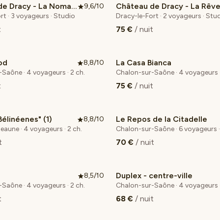
Château de Dracy - La Nomade
9,6/10
 cœur voyageurs
Coup de cœur voyageurs
rt · 3 voyageurs · Studio
Dracy-le-Fort · 2 voyageurs · Stu
t
75 €
/ nuit
od
La Casa Bianca
8,8/10
Saône · 4 voyageurs · 2 ch.
Chalon-sur-Saône · 4 voyageurs 
t
75 €
/ nuit
Bélinéenes" (1)
Le Repos de la Citadelle
8,8/10
Beaune · 4 voyageurs · 2 ch.
Chalon-sur-Saône · 6 voyageurs ·
t
70 €
/ nuit
Duplex - centre-ville
8,5/10
Saône · 4 voyageurs · 2 ch.
Chalon-sur-Saône · 4 voyageurs ·
t
68 €
/ nuit