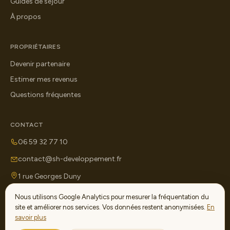
Guides de séjour
À propos
PROPRIÉTAIRES
Devenir partenaire
Estimer mes revenus
Questions fréquentes
CONTACT
06 59 32 77 10
contact@sh-developpement.fr
1 rue Georges Duny
71100 Chalon-sur-Saône
Nous utilisons Google Analytics pour mesurer la fréquentation du
site et améliorer nos services. Vos données restent anonymisées.
En
savoir plus