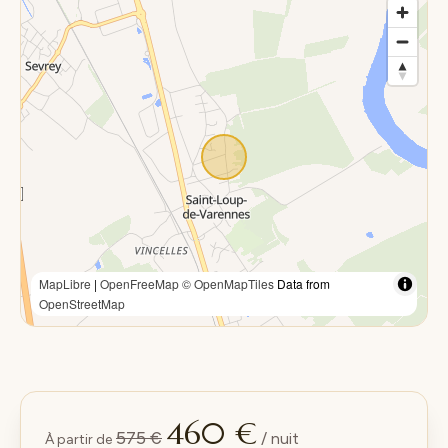
MapLibre
|
OpenFreeMap
© OpenMapTiles
Data from
OpenStreetMap
460 €
575 €
/ nuit
À partir de