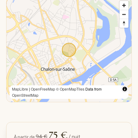
MapLibre
|
OpenFreeMap
© OpenMapTiles
Data from
OpenStreetMap
75 €
94 €
/ nuit
À partir de