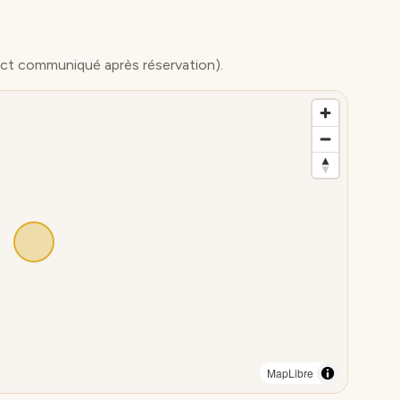
ct communiqué après réservation).
ibre
|
OpenFreeMap
© OpenMapTiles
Data from
OpenStreetMap