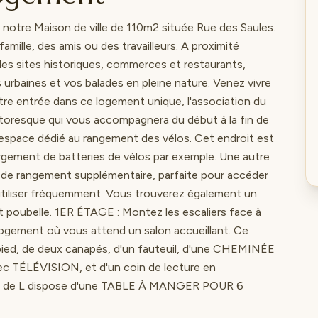
notre Maison de ville de 110m2 située Rue des Saules.
amille, des amis ou des travailleurs. A proximité
es sites historiques, commerces et restaurants,
urbaines et vos balades en pleine nature. Venez vivre
tre entrée dans ce logement unique, l'association du
ttoresque qui vous accompagnera du début à la fin de
n espace dédié au rangement des vélos. Cet endroit est
argement de batteries de vélos par exemple. Une autre
ou de rangement supplémentaire, parfaite pour accéder
utiliser fréquemment. Vous trouverez également un
t poubelle. 1ER ÉTAGE : Montez les escaliers face à
logement où vous attend un salon accueillant. Ce
pied, de deux canapés, d'un fauteuil, d'une CHEMINÉE
 TÉLÉVISION, et d'un coin de lecture en
me de L dispose d'une TABLE À MANGER POUR 6