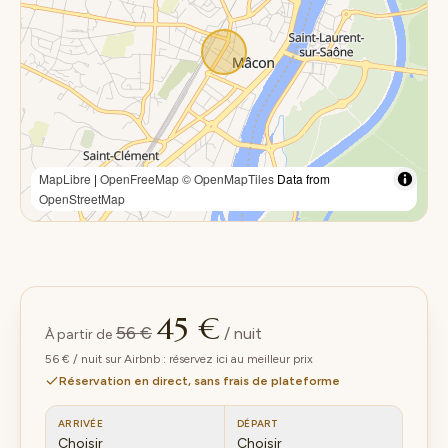
MapLibre
|
OpenFreeMap
© OpenMapTiles
Data from
OpenStreetMap
45 €
56 €
/ nuit
À partir de
56 € / nuit sur Airbnb : réservez ici au meilleur prix
Réservation en direct, sans frais de plateforme
ARRIVÉE
DÉPART
Choisir
Choisir