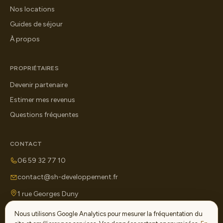
Nos locations
Guides de séjour
À propos
PROPRIÉTAIRES
Devenir partenaire
Estimer mes revenus
Questions fréquentes
CONTACT
06 59 32 77 10
contact@sh-developpement.fr
1 rue Georges Duny
71100 Chalon-sur-Saône
Nous utilisons Google Analytics pour mesurer la fréquentation du