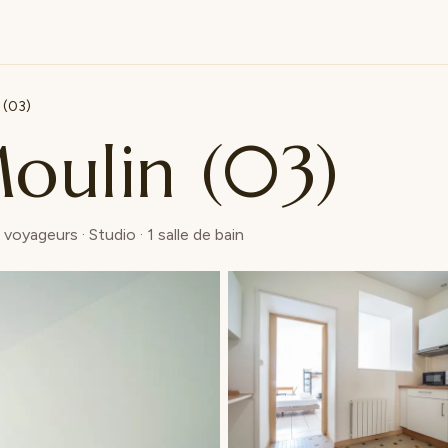
 (03)
oulin (03)
oyageurs · Studio · 1 salle de bain