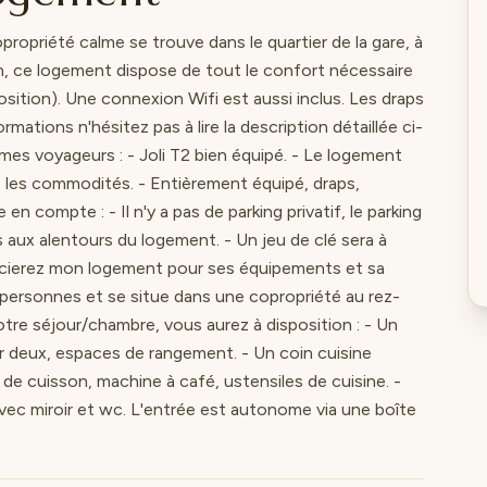
opriété calme se trouve dans le quartier de la gare, à
n, ce logement dispose de tout le confort nécessaire
position). Une connexion Wifi est aussi inclus. Les draps
rmations n'hésitez pas à lire la description détaillée ci-
mes voyageurs : - Joli T2 bien équipé. - Le logement
s les commodités. - Entièrement équipé, draps,
en compte : - Il n'y a pas de parking privatif, le parking
es aux alentours du logement. - Un jeu de clé sera à
récierez mon logement pour ses équipements et sa
2 personnes et se situe dans une copropriété au rez-
re séjour/chambre, vous aurez à disposition : - Un
ur deux, espaces de rangement. - Un coin cuisine
 de cuisson, machine à café, ustensiles de cuisine. -
avec miroir et wc. L'entrée est autonome via une boîte