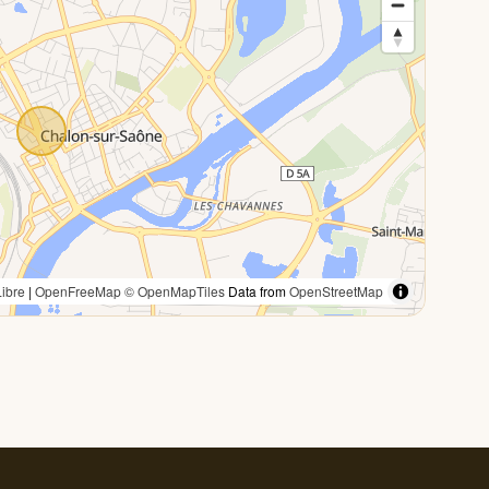
ibre
|
OpenFreeMap
© OpenMapTiles
Data from
OpenStreetMap