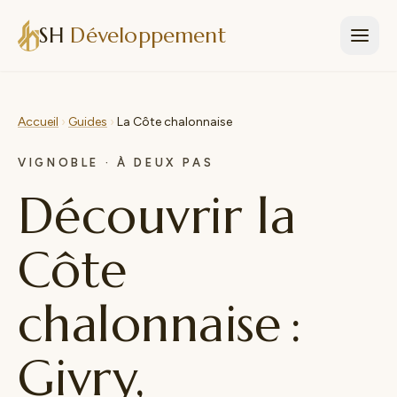
Aller au contenu
SH
Développement
Accueil
›
Guides
›
La Côte chalonnaise
VIGNOBLE · À DEUX PAS
Découvrir la
Côte
chalonnaise :
Givry,